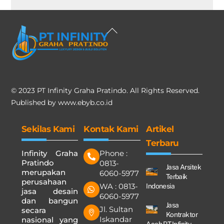
Back
To
Top
© 2023 PT Infinity Graha Pratindo. All Rights Reserved.
Published by
www.ebyb.co.id
Sekilas Kami
Kontak Kami
Artikel
Terbaru
Infinity Graha
Phone :
Pratindo
0813-
Jasa Arsitek
merupakan
6060-5977
Terbaik
perusahaan
WA : 0813-
Indonesia
jasa desain
6060-5977
dan bangun
Jasa
Jl. Sultan
secara
Kontraktor
Iskandar
nasional yang
Aceh PT.Infinity