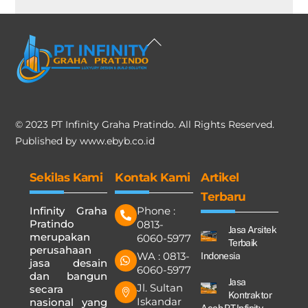
Back
To
Top
© 2023 PT Infinity Graha Pratindo. All Rights Reserved.
Published by
www.ebyb.co.id
Sekilas Kami
Kontak Kami
Artikel
Terbaru
Infinity Graha
Phone :
Pratindo
0813-
Jasa Arsitek
merupakan
6060-5977
Terbaik
perusahaan
WA : 0813-
Indonesia
jasa desain
6060-5977
dan bangun
Jasa
Jl. Sultan
secara
Kontraktor
Iskandar
nasional yang
Aceh PT.Infinity