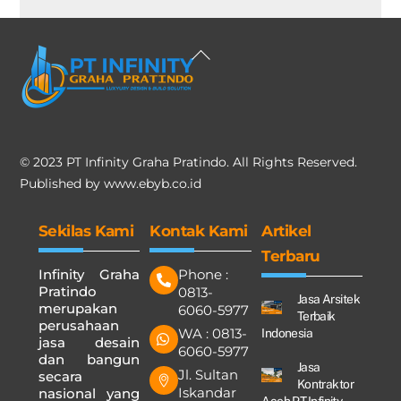
Back
To
Top
© 2023 PT Infinity Graha Pratindo. All Rights Reserved.
Published by
www.ebyb.co.id
Sekilas Kami
Kontak Kami
Artikel
Terbaru
Infinity Graha
Phone :
Pratindo
0813-
Jasa Arsitek
merupakan
6060-5977
Terbaik
perusahaan
WA : 0813-
Indonesia
jasa desain
6060-5977
dan bangun
Jasa
Jl. Sultan
secara
Kontraktor
Iskandar
nasional yang
Aceh PT.Infinity